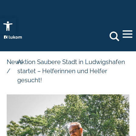
Open toolbar
Search
News
Aktion Saubere Stadt in Ludwigshafen
/
startet – Helferinnen und Helfer
gesucht!