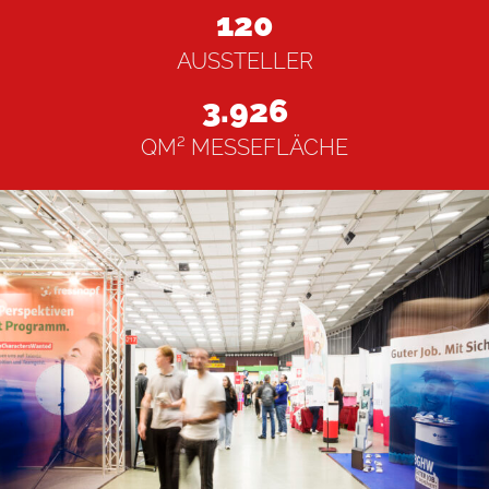
120
AUSSTELLER
3.926
STANDPLAN
QM² MESSEFLÄCHE