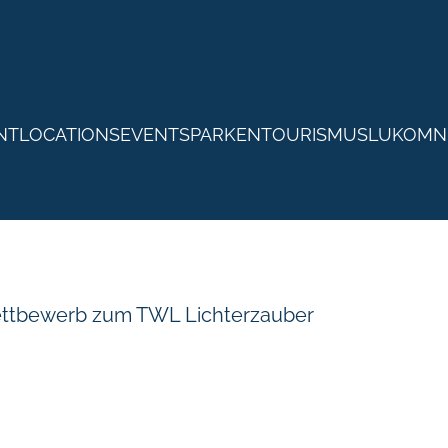
NTLOCATIONS
EVENTS
PARKEN
TOURISMUS
LUKOM
N
ttbewerb zum TWL Lichterzauber