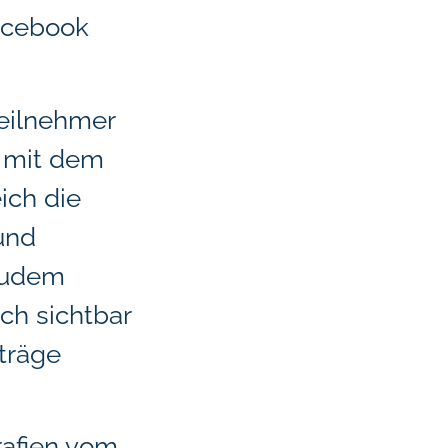
Facebook
eilnehmer
n mit dem
ich die
und
zudem
ich sichtbar
träge
rafien vom