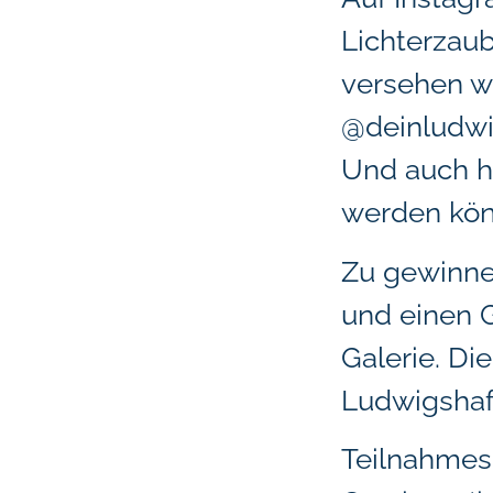
Lichterzaub
versehen w
@deinludwi
Und auch hie
werden kön
Zu gewinnen
und einen G
Galerie. Di
Ludwigshaf
Teilnahmesc