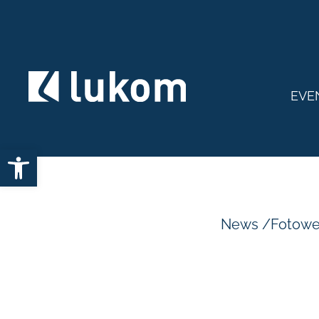
EVE
Open toolbar
News
/
Fotowe