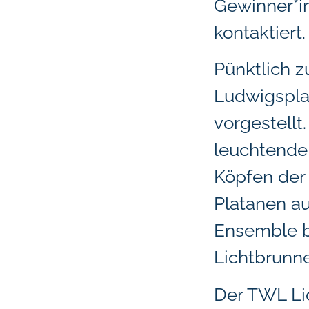
Gewinner*i
kontaktiert.
Pünktlich 
Ludwigsplat
vorgestellt
leuchtende
Köpfen der
Platanen au
Ensemble b
Lichtbrunn
Der TWL Lic