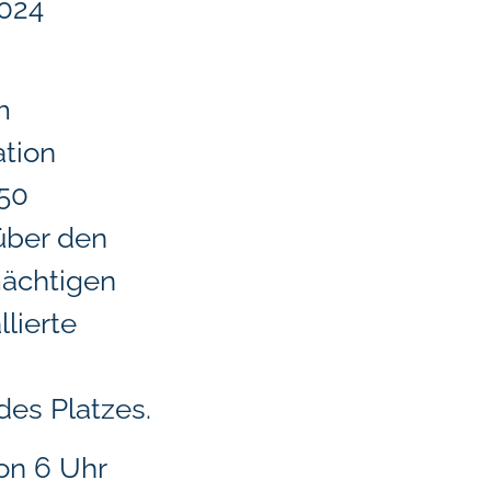
2024
m
ation
 50
über den
mächtigen
lierte
es Platzes.
on 6 Uhr