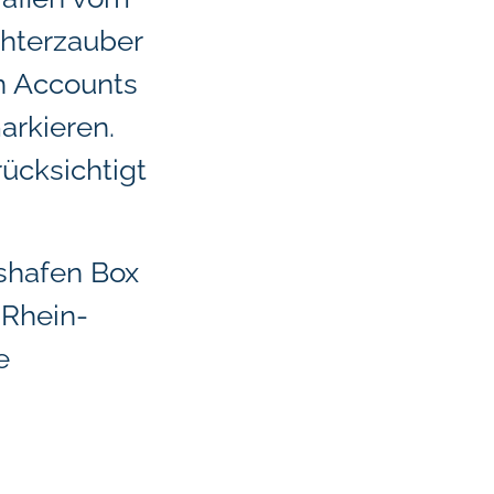
chterzauber
n Accounts
rkieren.
rücksichtigt
gshafen Box
 Rhein-
e