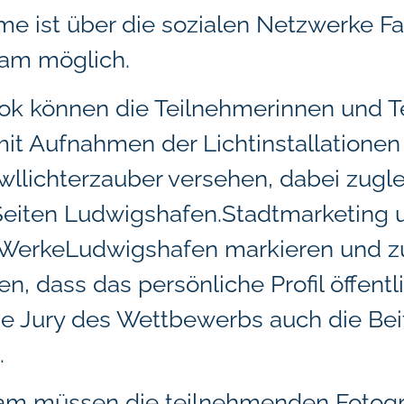
me ist über die sozialen Netzwerke 
ram möglich.
ok können die Teilnehmerinnen und T
mit Aufnahmen der Lichtinstallatione
llichterzauber versehen, dabei zugle
eiten Ludwigshafen.Stadtmarketing 
eWerkeLudwigshafen markieren und 
en, dass das persönliche Profil öffentl
die Jury des Wettbewerbs auch die Bei
.
ram müssen die teilnehmenden Fotog