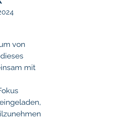
2024
rum von
 dieses
insam mit
Fokus
 eingeladen,
eilzunehmen