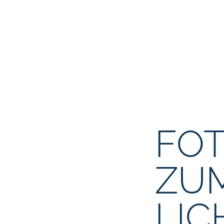
FO
ZU
LIC