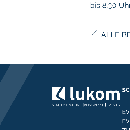
bis 8.30 Uh
ALLE B
SC
EV
EV