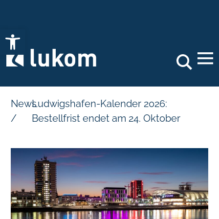
Open toolbar
Search
News
Ludwigshafen-Kalender 2026:
/
Bestellfrist endet am 24. Oktober