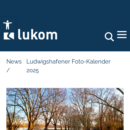
Open toolbar
Search
News
Ludwigshafener Foto-Kalender
/
2025