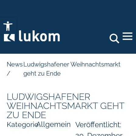
Open toolbar
Search
News
Ludwigshafener Weihnachtsmarkt
/
geht zu Ende
LUDWIGSHAFENER
WEIHNACHTSMARKT GEHT
ZU ENDE
Allgemein
Kategorie:
Veröffentlicht:
20. Dezember