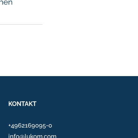
chen
KONTAKT
+4962169095-0
info@lukom.com