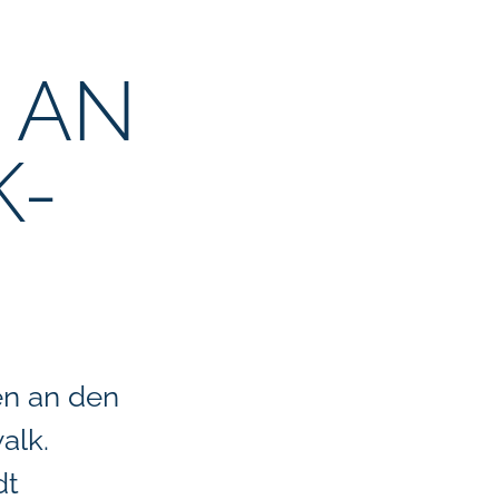
 AN
K-
en an den
alk.
dt