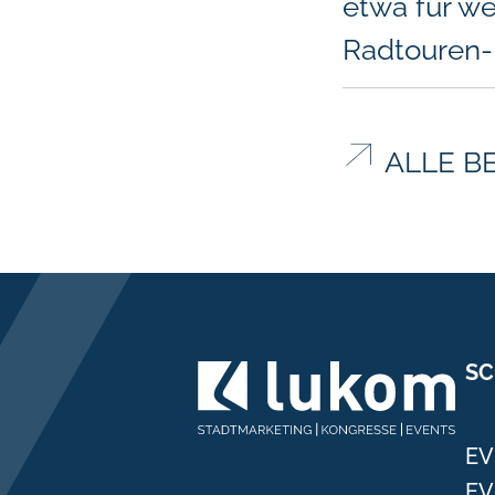
etwa für we
Radtouren-
ALLE B
SC
EV
EV