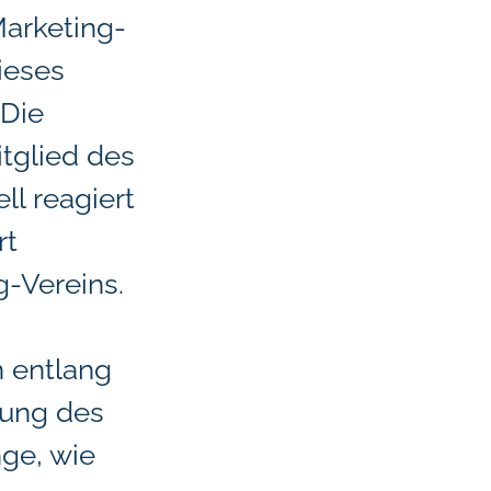
arketing-
ieses
„Die
itglied des
ll reagiert
rt
g-Vereins.
n entlang
bung des
nge, wie