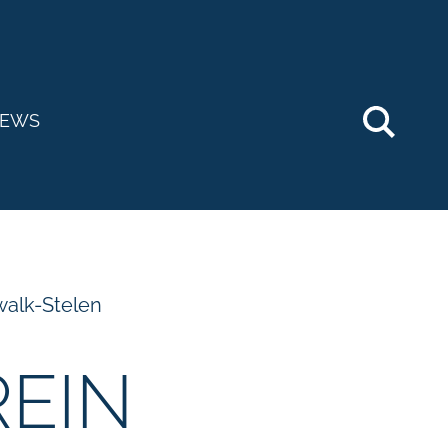
Searc
EWS
walk-Stelen
EIN