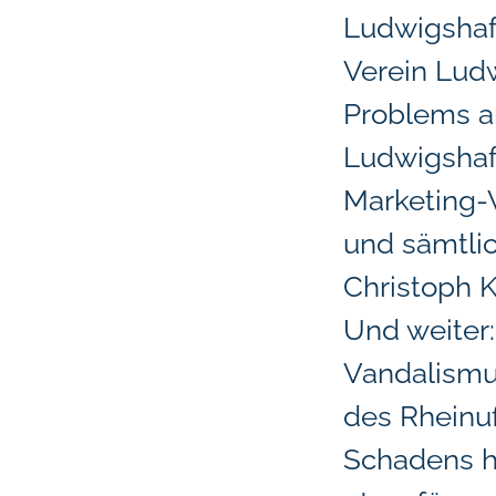
Ludwigshaf
Verein Lud
Problems an
Ludwigshafe
Marketing-V
und sämtlic
Christoph K
Und weiter:
Vandalismu
des Rheinu
Schadens hä