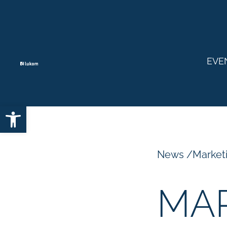
EVE
Open toolbar
News
/
Market
MAR