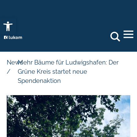
Open toolbar
Search
News
Mehr Bäume für Ludwigshafen: Der
/
Grüne Kreis startet neue
Spendenaktion