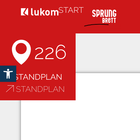
START
226
Open toolbar
STANDPLAN
STANDPLAN