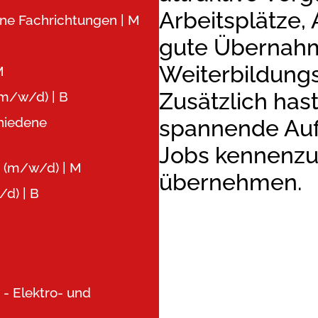
Arbeitsplätze,
ene Fachrichtungen | M
gute Übernahm
Weiterbildung
M
Zusätzlich hast
m/w/d) | B
hiedene
spannende Aufg
Jobs kennenzu
 (m/w/d) | M
übernehmen.
/d) | B
 - Elektro- und