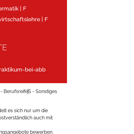
ormatik | F
irtschaftslehre | F
TE
raktikum-bei-abb
 - Berufsreife
S - Sonstiges
lt es sich nur um die
bstverständlich auch mit
dungsangebote bewerben.