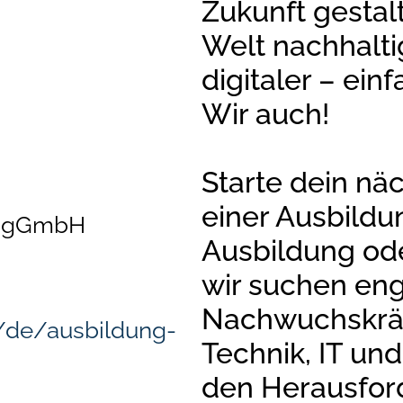
Zukunft gestalt
Welt nachhaltige
digitaler – ei
Wir auch!
Starte dein näc
einer Ausbildu
m gGmbH
Ausbildung od
wir suchen eng
Nachwuchskräf
h/de/ausbildung-
Technik, IT un
den Herausfor