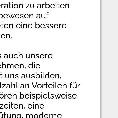
ation zu arbeiten
ebewesen auf
ten eine bessere
ten.
s auch unsere
ehmen, die
 uns ausbilden,
lzahl an Vorteilen für
ören beispielsweise
zeiten, eine
gütung, moderne