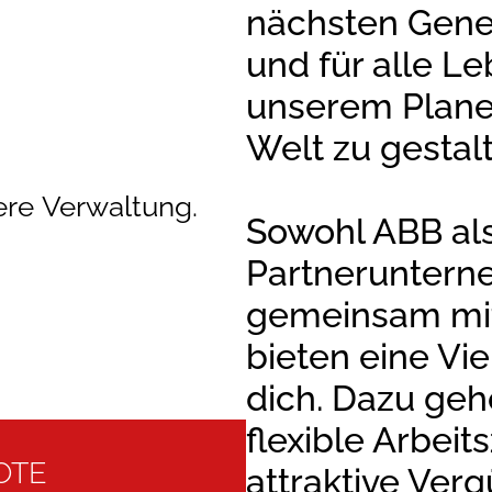
nächsten Gener
und für alle L
unserem Plane
Welt zu gestal
ere Verwaltung.
Sowohl ABB al
Partneruntern
gemeinsam mit
bieten eine Vie
dich. Dazu geh
flexible Arbeits
OTE
attraktive Ver