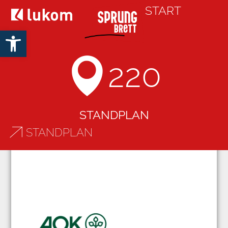
START
Open toolbar
220
STANDPLAN
STANDPLAN