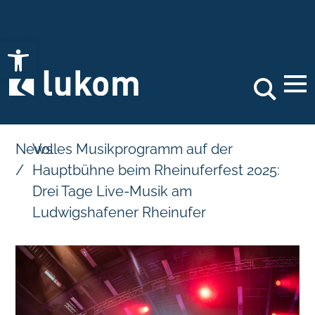
Open toolbar
Search
News
Volles Musikprogramm auf der
/
Hauptbühne beim Rheinuferfest 2025:
Drei Tage Live-Musik am
Ludwigshafener Rheinufer